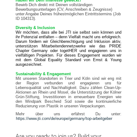
Haben wir Dein Interesse geweckt?
Bewirb Dich direkt
mit Deinen vollständigen
Bewerbungsunterlagen (CV, Anschreiben & Zeugnisse)
unter Angabe Deines frühestmöglichen Eintrittstermins (Job
ID 104313).
Diversity & Inclusion
Wir möchten, dass alle bei JTI sie selbst sein können und
ihr Potenzial entfalten – denn Vielfalt macht uns erfolgreich.
Darum fördern wir Gleichberechtigung und Inklusion aktiv,
unterstützen Mitarbeitendennetzwerke wie das PRIDE
Chapter Germany oder togetHER und engagieren uns in
vielfältigen Projekten. Für dieses Engagement wurden wir
mit dem Global Equality Standard von Ernst & Young
ausgezeichnet.
Sustainability & Engagement
Mit unseren Standorten in Trier und Köln sind wir eng mit
der Region verbunden und engagieren uns für
Lebensqualität und Nachhaltigkeit. Dazu zählen Clean-Up-
Aktionen an Rhein und Mosel, die Unterstützung der Kölner
Grün-Stiftung, Investitionen in erneuerbare Energien wie
den Windpark Bescheid Süd sowie die kontinuierliche
Reduzierung von Plastik in unseren Verpackungen.
Mehr über uns erfährst Du unter:
https://www.jti.com/de/europe/germany/top-arbeitgeber
Are you ready to join us? Build your